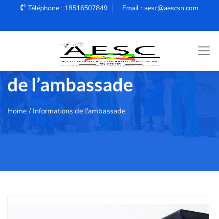
Téléphone : 18516507849
Email : aesc@aescsn.com
Catégorie :
Informations
de l’ambassade
Home
/ Informations de l'ambassade