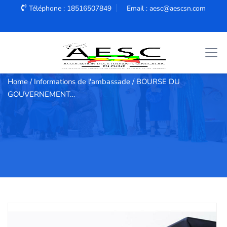
Téléphone : 18516507849
Email : aesc@aescsn.com
Home
/ Informations de l'ambassade / BOURSE DU
GOUVERNEMENT…