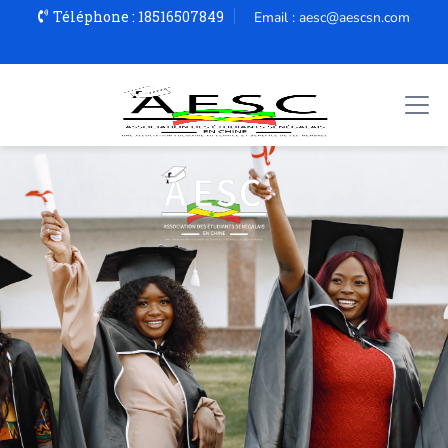
Téléphone : 18516507849
Email : aesc@aescsn.com